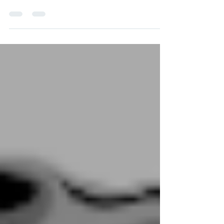
Habe ich sie begangen? Matth. 12 : 31 „Darum
sage ich euch: Alle Sünde und Lästerung wird
den Menschen vergeben; aber die Lästerung...