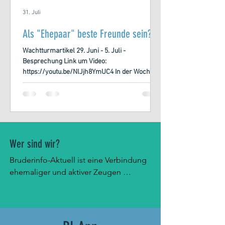
31. Juli
Als "Ehepaar" beste Freunde sein?
Wachtturmartikel 29. Juni - 5. Juli -
Besprechung Link um Video:
https://youtu.be/NlJjh8YmUC4 In der Woche
vom 26. Juni bis 5. Juli 2026 wurde im
sogenannten Wachtturm-Studium der Jehovas
Zeugen das Thema: „Als Paar beste Freunde
sein“ behandelt. Der Schwerpunkt des Artikels
lag dabei auf der Frage: „Warum sind gute
Freunde ein Geschenk von Jehova?“
Wer sind wir?
Tatsächlich ging es jedoch nicht um
Freundschaft, sondern um die Frage, was eine
Bruderinfo-Aktuell ist eine Verbindung 
glückliche Ehe ausmacht. Eine glückliche Ehe
ehemaliger und aktiver Zeugen 
Jehovas. Wir bieten Hilfe für 
zweifelnde Zeugen Jehovas und 
informieren über die Aktivitäten der 
Wachtturm-Gesellschaft. Wir haben uns 