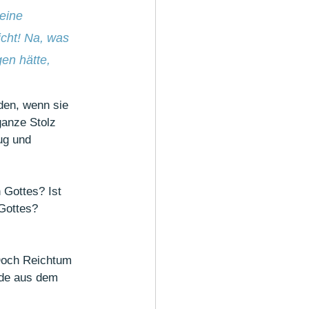
eine 
cht! Na, was 
en hätte, 
en, wenn sie 
ganze Stolz 
ug und 
Gottes? Ist 
Gottes? 
Doch Reichtum 
sode aus dem 