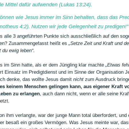
lle Mittel dafür aufwenden (Lukas 13:24).
 können wie Jesus immer im Sinn behalten, dass das Pred
imotheus 4:2). Nutzen wir jede Gelegenheit zu predigen!
"
ass alle 3 angeführten Punkte sich ausschließlich auf den so
hen? Zusammengefasst heißt es 
„Setze Zeit und Kraft und de
t du ewig leben“.
s im Sinn hatte, als er dem Jüngling klar machte 
„Etwas fehl
rt Einsatz im Predigtdienst und im Sinne der Organisation J
ch denke, das wollte Jesus damit 
nicht 
zum Ausdruck bringe
es keinem Menschen gelingen kann, aus eigener Kraft v
eben zu erlangen
, auch dann nicht, wenn er alle seine Kraft
etzt.
 ihm verlangte, war der junge Mann total überfordert, und e
n er besaß ein großes Vermögen. Was Jesus meinte war, das