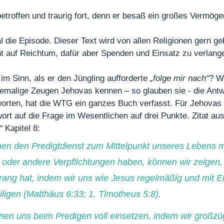
etroffen und traurig fort, denn er besaß ein großes Vermöge
al die Episode. Dieser Text wird von allen Religionen gern g
t auf Reichtum, dafür aber Spenden und Einsatz zu verlang
m Sinn, als er den Jüngling aufforderte 
„folge mir nach“
? W
emalige Zeugen Jehovas kennen – so glauben sie - die Antw
worten, hat die WTG ein ganzes Buch verfasst. Für Jehovas
wort auf die Frage im Wesentlichen auf drei Punkte. Zitat a
“
 Kapitel 8:
nen den Predigtdienst zum Mittelpunkt unseres Lebens 
e oder andere Verpflichtungen haben, können wir zeigen,
rrang hat, indem wir uns wie Jesus regelmäßig und mit E
iligen (Matthäus 6:33; 1. Timotheus 5:8).
nen uns beim Predigen voll einsetzen, indem wir großzüg