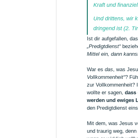
Kraft und finanzie
Und drittens, wir
dringend ist (2. T
Ist dir aufgefallen, d
„Predigtdienst“
 bezie
Mittel ein, dann kanns
War es 
das
, was Jesu
Vollkommenheit“
? Füh
zur Vollkommenheit? I
wollte er sagen, 
dass 
werden und ewiges L
den Predigtdienst eins
Mit dem, was Jesus von
und traurig weg, den