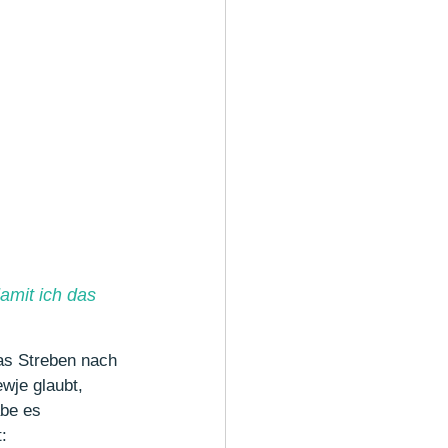
amit ich das 
as Streben nach 
wje glaubt, 
be es 
: