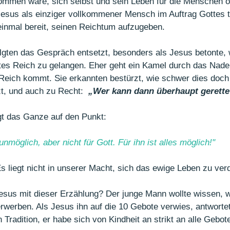
kommen wäre, sich selbst und sein Leben für die Menschen o
 Jesus als einziger vollkommener Mensch im Auftrag Gottes t
inmal bereit, seinen Reichtum aufzugeben.
lgten das Gespräch entsetzt, besonders als Jesus betonte,
ottes Reich zu gelangen. Eher geht ein Kamel durch das Nadel
 Reich kommt. Sie erkannten bestürzt, wie schwer dies doc
zt, und auch zu Recht:  
„Wer kann dann überhaupt gerett
gt das Ganze auf den Punkt:
nmöglich, aber nicht für Gott. Für ihn ist alles möglich!"
s liegt nicht in unserer Macht, sich das ewige Leben zu ver
sus mit dieser Erzählung? Der junge Mann wollte wissen, w
werben. Als Jesus ihn auf die 10 Gebote verwies, antworte
 Tradition, er habe sich von Kindheit an strikt an alle Gebot