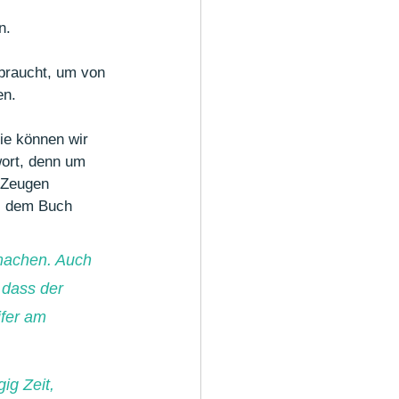
n.
ebraucht, um von 
en.
ie können wir 
ort, denn um 
 Zeugen 
us dem Buch 
machen. Auch 
 dass der 
ifer am 
ig Zeit, 