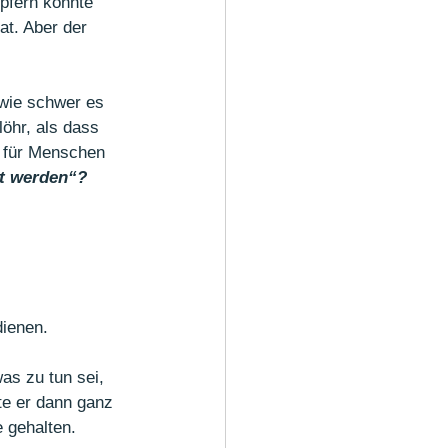
pfern könnte 
at. Aber der 
 wie schwer es 
öhr, als dass 
h für Menschen 
et werden“?
dienen.  
as zu tun sei, 
te er dann ganz 
e gehalten.