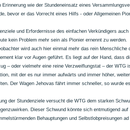
 in Erinnerung wie der Stundeneinsatz eines Versammlungsver
e, bevor er das Vorrecht eines Hilfs - oder Allgemeinen Pio
nziele und Erfordernisse des einfachen Verkündigers auch 
heute kein Problem mehr sein als Pionier ernennt zu werden
.
obachter wird auch hier einmal mehr das rein Menschliche 
ment klar vor Augen geführt. Es liegt auf der Hand, dass di
ug – oder vielmehr eine reine Verzweiflungstat – der WTG is
ion, mit der es nur immer aufwärts und immer höher, weiter
alten. Der Wagen Jehovas fährt immer schneller, so wurde e
lung der Stundenziele versucht die WTG dem starken Schwu
gegenzuwirken. Dieser Schwund könnte sich entmutigend auf 
immelstürmenden Behauptungen und Selbstlobpreisungen ad