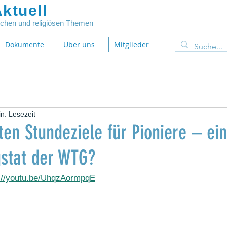
ktuell
lichen und religiösen Themen
Dokumente
Über uns
Mitglieder
n. Lesezeit
ten Stundeziele für Pioniere – ei
gstat der WTG?
://youtu.be/UhqzAormpqE