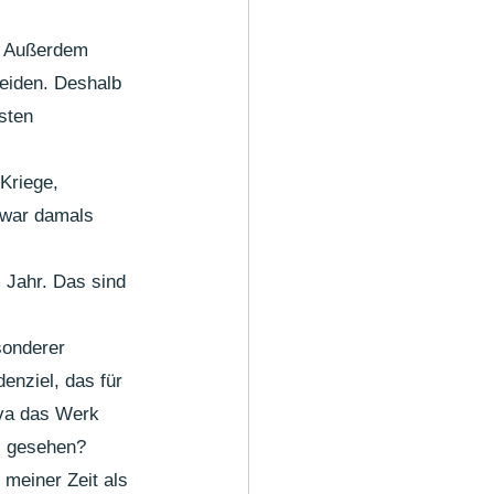
. Außerdem 
leiden. Deshalb 
sten 
Kriege, 
 war damals 
 Jahr. Das sind 
sonderer 
enziel, das für 
ova das Werk 
s gesehen? 
meiner Zeit als 