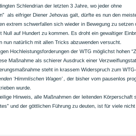
gten Schlendrian der letzten 3 Jahre, wo jeder ohne 
  als eifriger Diener Jehovas galt, dürfte es nun den meiste
en extrem schwerfallen sich wieder in Bewegung zu setzen
 Null auf Hundert zu kommen. Es droht ein gewaltiger Einb
n nun natürlich mit allen Tricks abzuwenden versucht.
igen Hochleistungsforderungen der WTG möglichst hohen “Ze
ese Maßnahme als schierer Ausdruck einer Verzweiflungstat
ierungsmaßnahme steht in krassem Widerspruch zum WTG-
enden ‘Himmlischen Wagen’ , 
der bisher vom pausenlos prog
trieben wurde.
weilige Hinweis, alle Maßnahmen der leitenden Körperschaft s
es” und der göttlichen Führung zu deuten, ist für viele nich