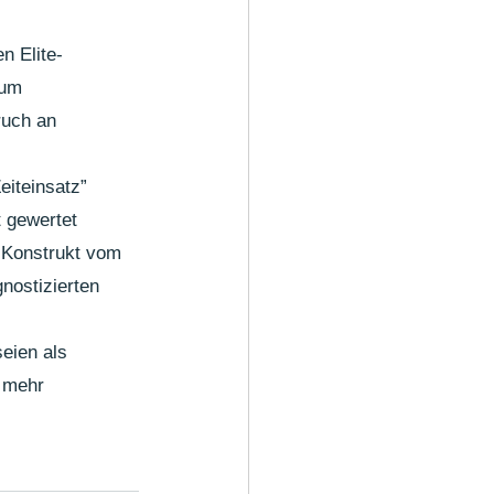
n Elite-
 um 
ruch an 
iteinsatz” 
 gewertet 
Konstrukt vom 
nostizierten  
eien als 
t mehr 