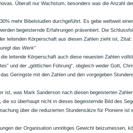
hovas. Überall nur Wachstum, besonders was die Anzahl de
30% mehr Bibelstudien durchgeführt. Es gebe weltweit ein
 werden begeisternde Erfahrungen präsentiert. Die Schlussfol
 leitenden Körperschaft aus diesen Zahlen zieht ist, Zitat:
eunigt das Werk“
 die leitende Körperschaft auch diese neuesten Zahlen volltö
tes” und der „göttlichen Führung“, obgleich weder Gott, Chri
ur das Geringste mit den Zahlen und den vorgegeben Stunde
er ist, was Mark Sanderson nach diesen begeisterten Zahlen
die so überhaupt nicht in dieses begeisternde Bild des Se
achung über die reduzierten Stundensätze für Pioniere ist e
ungen der Organisation unnötiges Gewicht beizumessen, kö