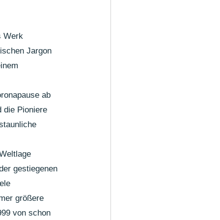
s Werk 
rischen Jargon 
einem 
oronapause ab 
 die Pioniere 
staunliche 
 Weltlage 
 der gestiegenen 
ele 
mmer größere 
1999 von schon 