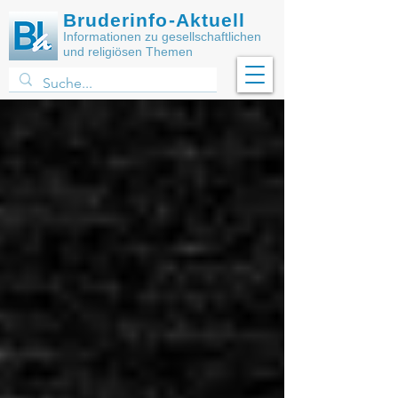
Bruderinfo-Aktuell
Informationen zu gesellschaftlichen
und religiösen Themen